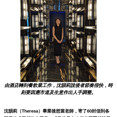
由酒店轉到餐飲業工作，沈韻莉說後者節奏很快，時
刻要因應市道及生意作出人手調整。
沈韻莉（Theresa）畢業後想當老師，寄了60封信到各