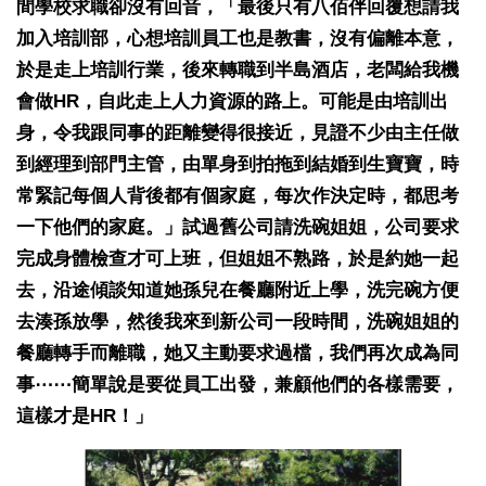
間學校求職卻沒有回音，「最後只有八佰伴回覆想請我
加入培訓部，心想培訓員工也是教書，沒有偏離本意，
於是走上培訓行業，後來轉職到半島酒店，老闆給我機
會做HR，自此走上人力資源的路上。可能是由培訓出
身，令我跟同事的距離變得很接近，見證不少由主任做
到經理到部門主管，由單身到拍拖到結婚到生寶寶，時
常緊記每個人背後都有個家庭，每次作決定時，都思考
一下他們的家庭。」試過舊公司請洗碗姐姐，公司要求
完成身體檢查才可上班，但姐姐不熟路，於是約她一起
去，沿途傾談知道她孫兒在餐廳附近上學，洗完碗方便
去湊孫放學，然後我來到新公司一段時間，洗碗姐姐的
餐廳轉手而離職，她又主動要求過檔，我們再次成為同
事⋯⋯簡單說是要從員工出發，兼顧他們的各樣需要，
這樣才是HR！」