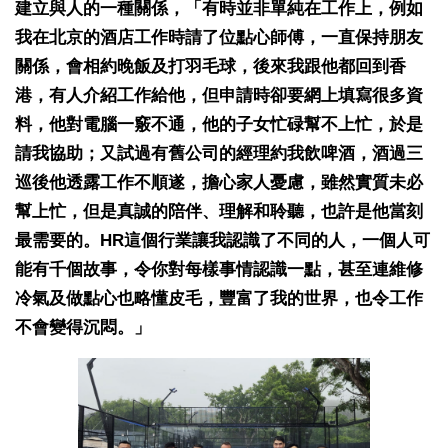
建立與人的一種關係，「有時並非單純在工作上，例如
我在北京的酒店工作時請了位點心師傅，一直保持朋友
關係，會相約晚飯及打羽毛球，後來我跟他都回到香
港，有人介紹工作給他，但申請時卻要網上填寫很多資
料，他對電腦一竅不通，他的子女忙碌幫不上忙，於是
請我協助；又試過有舊公司的經理約我飲啤酒，酒過三
巡後他透露工作不順遂，擔心家人憂慮，雖然實質未必
幫上忙，但是真誠的陪伴、理解和聆聽，也許是他當刻
最需要的。HR這個行業讓我認識了不同的人，一個人可
能有千個故事，令你對每樣事情認識一點，甚至連維修
冷氣及做點心也略懂皮毛，豐富了我的世界，也令工作
不會變得沉悶。」